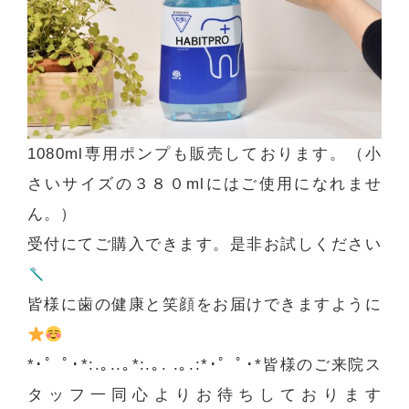
1080ml専用ポンプも販売しております。（小
さいサイズの３８０mlにはご使用になれませ
ん。）
受付にてご購入できます。是非お試しください
皆様に歯の健康と笑顔をお届けできますように
*･゜ﾟ･*:.｡..｡*:.｡. .｡.:*･゜ﾟ･*皆様のご来院ス
タッフ一同心よりお待ちしております