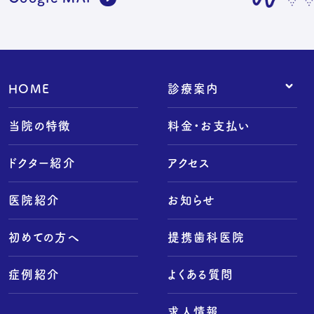
HOME
診療案内
- 予防歯科
当院の特徴
料金・お支払い
- 小児歯科
- 虫歯治療
ドクター紹介
アクセス
- レーザー治療
医院紹介
お知らせ
- 歯周病治療
- 親知らず
初めての方へ
提携歯科医院
- 根管治療
- 口腔外科
症例紹介
よくある質問
- インプラント
- 矯正歯科
求人情報